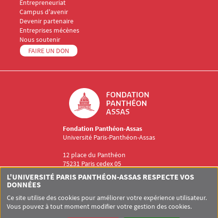
Entrepreneuriat
Campus d'avenir
Menu Footer Fondation Panthéon-Assas 3
Devenir partenaire
Entreprises mécènes
Menu Footer Fondation Panthéon-Assas 4
Nous soutenir
Menu Footer Fondation Panthéon-Assas 5
FAIRE UN DON
Logo
Fondation Panthéon-Assas
Université Paris-Panthéon-Assas
12 place du Panthéon
75231 Paris cedex 05
Fondation@assas-universite.fr
L'UNIVERSITÉ PARIS PANTHÉON-ASSAS RESPECTE VOS
Menu RS Fondation Panthéon-Assas
DONNÉES
Ce site utilise des cookies pour améliorer votre expérience utilisateur.
Vous pouvez à tout moment modifier votre gestion des cookies.