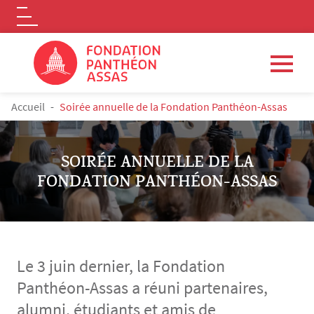
Logo
Aller au contenu principal
FIL D'ARIANE
Accueil
Soirée annuelle de la Fondation Panthéon-Assas
SOIRÉE ANNUELLE DE LA
FONDATION PANTHÉON-ASSAS
Le 3 juin dernier, la Fondation
Panthéon-Assas a réuni partenaires,
alumni, étudiants et amis de