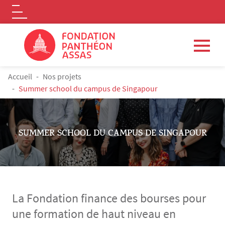
Logo
Aller au contenu principal
FIL D'ARIANE
Accueil
Nos projets
Summer school du campus de Singapour
SUMMER SCHOOL DU CAMPUS DE SINGAPOUR
La Fondation finance des bourses pour
une formation de haut niveau en