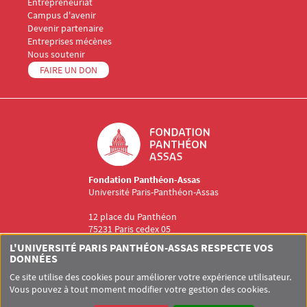
Entrepreneuriat
Campus d'avenir
Menu Footer Fondation Panthéon-Assas 3
Devenir partenaire
Entreprises mécènes
Menu Footer Fondation Panthéon-Assas 4
Nous soutenir
Menu Footer Fondation Panthéon-Assas 5
FAIRE UN DON
Logo
Fondation Panthéon-Assas
Université Paris-Panthéon-Assas
12 place du Panthéon
75231 Paris cedex 05
Fondation@assas-universite.fr
L'UNIVERSITÉ PARIS PANTHÉON-ASSAS RESPECTE VOS
Menu RS Fondation Panthéon-Assas
DONNÉES
Ce site utilise des cookies pour améliorer votre expérience utilisateur.
Vous pouvez à tout moment modifier votre gestion des cookies.