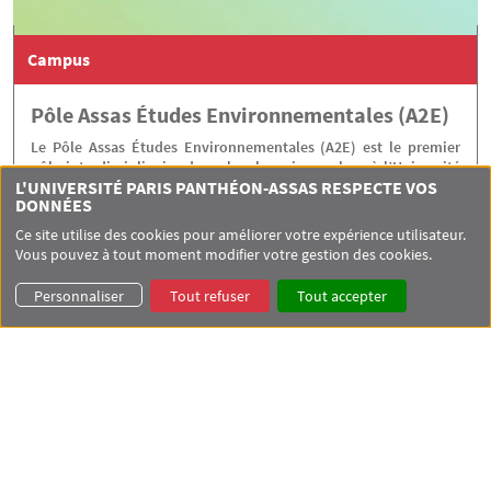
Campus
Pôle Assas Études Environnementales (A2E)
Le Pôle Assas Études Environnementales (A2E) est le premier
pôle interdisciplinaire de recherche mis en place à l’Université
Paris-Panthéon-Assas.
L'UNIVERSITÉ PARIS PANTHÉON-ASSAS RESPECTE VOS
DONNÉES
Ce site utilise des cookies pour améliorer votre expérience utilisateur.
Vous pouvez à tout moment modifier votre gestion des cookies.
Personnaliser
Tout refuser
Tout accepter
Recherche