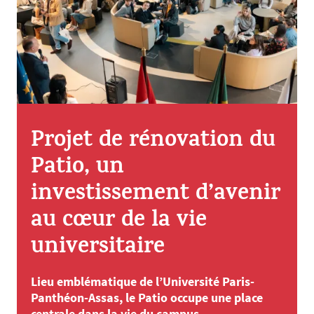
Projet de rénovation du
Patio, un
investissement d’avenir
au cœur de la vie
universitaire
Lieu emblématique de l’Université Paris-
Panthéon-Assas, le Patio occupe une place
centrale dans la vie du campus.