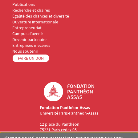
Publications
Menu Footer Fondation Panthéon-Assas 2
Recherche et chaires
Égalité des chances et diversité
Ouverture internationale
Entrepreneuriat
Campus d'avenir
Menu Footer Fondation Panthéon-Assas 3
Devenir partenaire
Entreprises mécènes
Menu Footer Fondation Panthéon-Assas 4
Nous soutenir
Menu Footer Fondation Panthéon-Assas 5
FAIRE UN DON
Logo
Fondation Panthéon-Assas
Université Paris-Panthéon-Assas
12 place du Panthéon
75231 Paris cedex 05
Fondation@assas-universite.fr