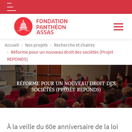
Logo
Aller au contenu principal
FIL D'ARIANE
Accueil
Nos projets
Recherche et chaires
Réforme pour un nouveau droit des sociétés (Projet
REPONDS)
RÉFORME POUR UN NOUVEAU DROIT DES
SOCIÉTÉS (PROJET REPONDS)
À la veille du 60e anniversaire de la loi