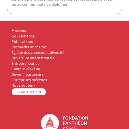
notre communauté de diplômés
Menu Footer Fondation Panthéon-Assas 1
Missions
Gouvernance
Publications
Menu Footer Fondation Panthéon-Assas 2
Recherche et chaires
Égalité des chances et diversité
Ouverture internationale
Entrepreneuriat
Campus d'avenir
Menu Footer Fondation Panthéon-Assas 3
Devenir partenaire
Entreprises mécènes
Menu Footer Fondation Panthéon-Assas 4
Nous soutenir
Menu Footer Fondation Panthéon-Assas 5
FAIRE UN DON
Logo