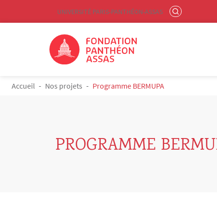
Menu liste site Custom EN
RECHERCHER
UNIVERSITÉ PARIS-PANTHÉON-ASSAS
Logo
Aller au contenu principal
FIL D'ARIANE
Accueil
Nos projets
Programme BERMUPA
PROGRAMME BERMU