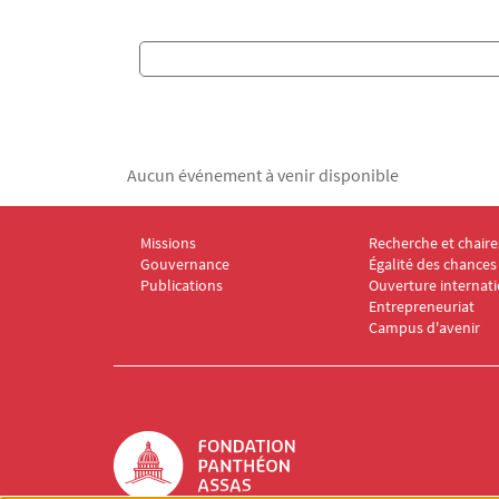
Titre
Aucun événement à venir disponible
Missions
Recherche et chaire
Menu Footer Fondation Panthéon-Assas 1
Menu Footer Fon
Gouvernance
Égalité des chances 
Publications
Ouverture internat
Entrepreneuriat
Campus d'avenir
Logo