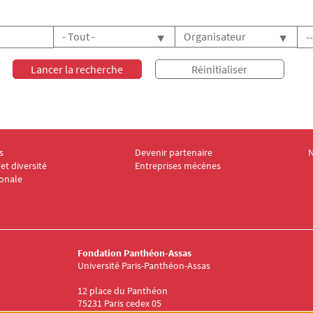
Dat
s
Devenir partenaire
N
dation Panthéon-Assas 2
Menu Footer Fondation Panthéon-Ass
M
et diversité
Entreprises mécènes
ionale
Fondation Panthéon-Assas
Université Paris-Panthéon-Assas
12 place du Panthéon
75231 Paris cedex 05